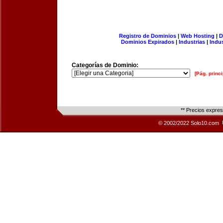
Registro de Dominios
|
Web Hosting
|
D
Dominios Expirados
|
Industrias
|
Indu
Categorías de Dominio:
[Pág. princi
** Precios expre
© 2002/2022 Solo10.com