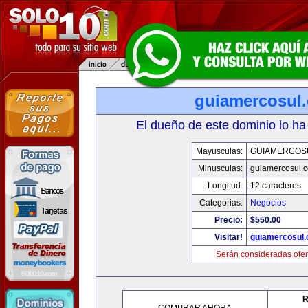
guiamercosul
El dueño de este dominio lo ha
Mayusculas:
GUIAMERCOS
Minusculas:
guiamercosul.
Longitud:
12 caracteres
Categorias:
Negocios
Precio:
$550.00
Visitar!
guiamercosul
Serán consideradas ofer
R