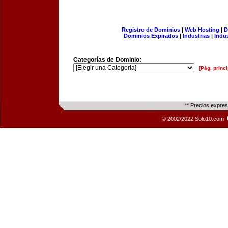
Registro de Dominios
|
Web Hosting
|
D
Dominios Expirados
|
Industrias
|
Indu
Categorías de Dominio:
[Pág. princi
** Precios expre
© 2002/2022 Solo10.com