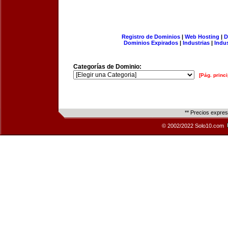
Registro de Dominios
|
Web Hosting
|
D
Dominios Expirados
|
Industrias
|
Indu
Categorías de Dominio:
[Pág. princi
** Precios expre
© 2002/2022 Solo10.com