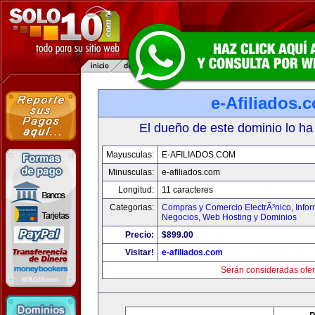
e-Afiliados.
El dueño de este dominio lo ha
Mayusculas:
E-AFILIADOS.COM
Minusculas:
e-afiliados.com
Longitud:
11 caracteres
Categorias:
Compras y Comercio ElectrÃ³nico
,
Info
Negocios
,
Web Hosting y Dominios
Precio:
$899.00
Visitar!
e-afiliados.com
Serán consideradas ofer