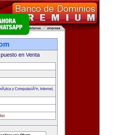
com
 puesto en Venta
rmÃ¡tica y ComputaciÃ³n
,
Internet
,
tas