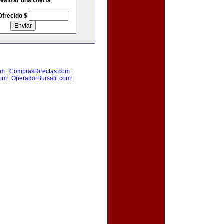
ealizar una Oferta
Ofrecido $
om
|
ComprasDirectas.com
|
com
|
OperadorBursatil.com
|